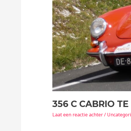
356 C CABRIO T
Laat een reactie achter
/
Uncategor