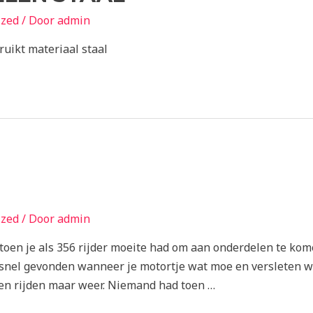
ized
/ Door
admin
ruikt materiaal staal
ized
/ Door
admin
, toen je als 356 rijder moeite had om aan onderdelen te k
nel gevonden wanneer je motortje wat moe en versleten was
 en rijden maar weer. Niemand had toen …