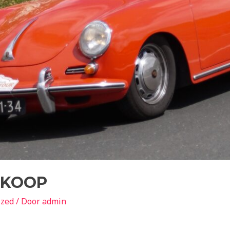
E KOOP
ized
/ Door
admin