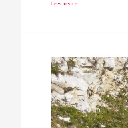
Motor
Lees meer »
wissel